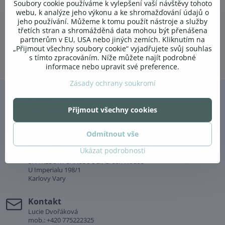
Soubory cookie používáme k vylepšení vaší návštěvy tohoto
podporu pro regeneraci tkání a buněk a díky tomu se celý
webu, k analýze jeho výkonu a ke shromažďování údajů o
proces hojení urychluje. Terapie je možná i při úrazech, kdy je
jeho používání. Můžeme k tomu použít nástroje a služby
třetích stran a shromážděná data mohou být přenášena
použita sádra. Je možné využít speciální sondy pro rychlejší
partnerům v EU, USA nebo jiných zemích. Kliknutím na
hojení.
„Přijmout všechny soubory cookie“ vyjadřujete svůj souhlas
s tímto zpracováním. Níže můžete najít podrobné
informace nebo upravit své preference.
Zásady ochrany soukromí
BicomTherapy
Přijmout všechny cookies
Najdete nás v těchto dvou provozovnách:
Studio Mandala
Odmítnout vše
Palackého 147
Dobřichovice
Ukázat podrobnosti
SPA RESORT SANSSOUCI, Green House
U Imperialu 198/1
Karlovy Vary
Kontakt
Lucie Dvořáková
mob.: +420 775222325