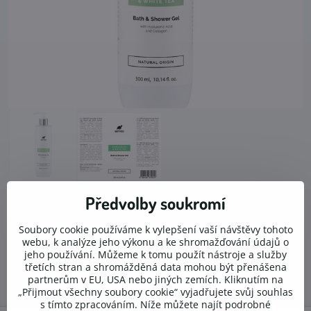
Předvolby soukromí
Dopřejte své pokožce lehké pohlazení přírody. Pokožka je tím
největším lidským orgánem, který nás dennodenně chrání
Soubory cookie používáme k vylepšení vaší návštěvy tohoto
před vnějším prostředím, bakteriemi či viry. Proto bychom o ní
webu, k analýze jeho výkonu a ke shromažďování údajů o
měli důkladně pečovat.
Čtěte více
jeho používání. Můžeme k tomu použít nástroje a služby
třetích stran a shromážděná data mohou být přenášena
partnerům v EU, USA nebo jiných zemích. Kliknutím na
260 Kč
„Přijmout všechny soubory cookie“ vyjadřujete svůj souhlas
s tímto zpracováním. Níže můžete najít podrobné