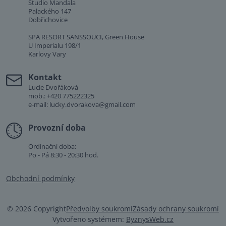
Studio Mandala
Palackého 147
Dobřichovice
SPA RESORT SANSSOUCI, Green House
U Imperialu 198/1
Karlovy Vary
Kontakt
Lucie Dvořáková
mob.: +420 775222325
e-mail: lucky.dvorakova@gmail.com
Provozní doba
Ordinační doba:
Po - Pá 8:30 - 20:30 hod.
Obchodní podmínky
©
2026
Copyright
Předvolby soukromí
Zásady ochrany soukromí
Vytvořeno systémem:
ByznysWeb.cz