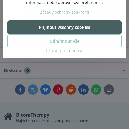
informace nebo upravit své preference.
Do košíku
Zásady ochrany soukromí
Přijmout všechny cookies
Doručení
Výrobce:
HCY
Odmítnout vše
Ukázat podrobnosti
Popis
Diskuse
0
Facebook
Twitter
Bluesky
Pinterest
Reddit
LinkedIn
WhatsApp
E-
mail
BicomTherapy
Najdete nás v těchto dvou provozovnách: