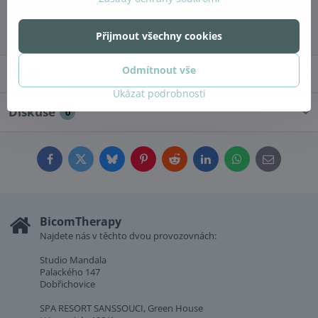
Doručení
Výrobce:
HCY
Přijmout všechny cookies
Odmítnout vše
Popis
Ukázat podrobnosti
Diskuse
0
Facebook
Twitter
Bluesky
Pinterest
Reddit
LinkedIn
WhatsApp
E-
mail
BicomTherapy
Najdete nás v těchto dvou provozovnách:
Studio Mandala
Palackého 147
Dobřichovice
SPA RESORT SANSSOUCI, Green House