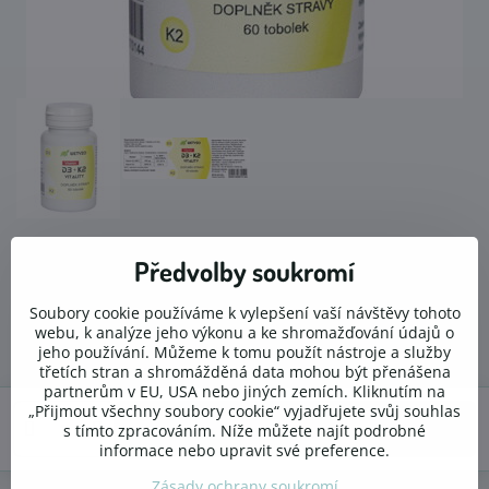
Vitamín D přispívá k udržení normálního stavu kostí, zubů a
Předvolby soukromí
svalů. Vitamín K přispívá k normální srážlivosti krve a udržení
normálního stavu kostí.
Čtěte více
Soubory cookie používáme k vylepšení vaší návštěvy tohoto
webu, k analýze jeho výkonu a ke shromažďování údajů o
280 Kč
jeho používání. Můžeme k tomu použít nástroje a služby
třetích stran a shromážděná data mohou být přenášena
partnerům v EU, USA nebo jiných zemích. Kliknutím na
„Přijmout všechny soubory cookie“ vyjadřujete svůj souhlas
Do košíku
s tímto zpracováním. Níže můžete najít podrobné
informace nebo upravit své preference.
Zásady ochrany soukromí