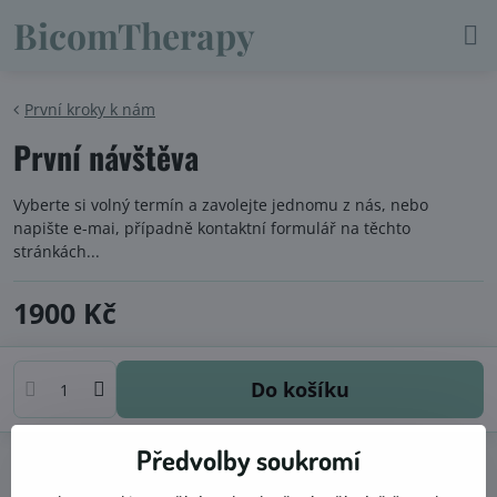
BicomTherapy
První kroky k nám
První návštěva
Vyberte si volný termín a zavolejte jednomu z nás, nebo
napište e-mai, případně kontaktní formulář na těchto
stránkách...
1900 Kč
Do košíku
Předvolby soukromí
Doručení