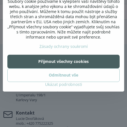
Soubory cookie používáme k vylepšení vaší návštěvy tohoto
webu, k analýze jeho výkonu a ke shromažďování údajů o
Diskuse
jeho používání. Můžeme k tomu použít nástroje a služby
0
třetích stran a shromážděná data mohou být přenášena
partnerům v EU, USA nebo jiných zemích. Kliknutím na
„Přijmout všechny soubory cookie“ vyjadřujete svůj souhlas
s tímto zpracováním. Níže můžete najít podrobné
Facebook
Twitter
Bluesky
Pinterest
Reddit
LinkedIn
WhatsApp
E-
mail
informace nebo upravit své preference.
Zásady ochrany soukromí
BicomTherapy
Najdete nás v těchto dvou provozovnách:
Přijmout všechny cookies
Studio Mandala
Odmítnout vše
Palackého 147
Dobřichovice
Ukázat podrobnosti
SPA RESORT SANSSOUCI, Green House
U Imperialu 198/1
Karlovy Vary
Kontakt
Lucie Dvořáková
mob.: +420 775222325