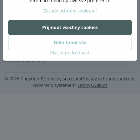
informace nebo upravit své preference.
Lucie Dvořáková
mob.: +420 775222325
Zásady ochrany soukromí
e-mail: lucky.dvorakova@gmail.com
Přijmout všechny cookies
Provozní doba
Ordinační doba:
Odmítnout vše
Po - Pá 8:30 - 20:30 hod.
Ukázat podrobnosti
Obchodní podmínky
©
2026
Copyright
Předvolby soukromí
Zásady ochrany soukromí
Vytvořeno systémem:
ByznysWeb.cz