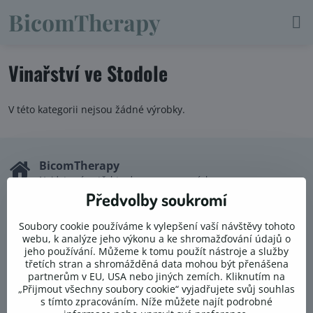
BicomTherapy
Vinařství ve Stodole
V této kategorii nejsou žádné výrobky.
BicomTherapy
Najdete nás v těchto dvou provozovnách:
Předvolby soukromí
Studio Mandala
Palackého 147
Soubory cookie používáme k vylepšení vaší návštěvy tohoto
Dobřichovice
webu, k analýze jeho výkonu a ke shromažďování údajů o
jeho používání. Můžeme k tomu použít nástroje a služby
SPA RESORT SANSSOUCI, Green House
U Imperialu 198/1
třetích stran a shromážděná data mohou být přenášena
Karlovy Vary
partnerům v EU, USA nebo jiných zemích. Kliknutím na
„Přijmout všechny soubory cookie“ vyjadřujete svůj souhlas
s tímto zpracováním. Níže můžete najít podrobné
Kontakt